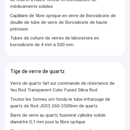
médicaments solides
Capillaire de fibre optique en verre de Borosilicate de
douille de tube de verre de Borosilicate de haute
précision
Tubes de culture de verres de laboratoire en
borosilicate de 4 mm à 300 mm
Tige de verre de quartz
Verre de quartz fait sur commande de résistance de
feu Rod Transparent Color Fused Silica Rod
À la maison
Toutes les formes ont fondu le tube infrarouge de
Yantai ZK Optics Co., Ltd., fondée en 1998, est une entreprise
quartz de Rod JGS3 260-3500nm de quartz
Produits
complète de traitement du verre de haute technologie intégrant
Barre de verre au quartz fusionné cylindre solide
la R & D, la production et les ventes.
Les ventes des produits ont été réparties dans le monde entier
diamètre 0,1 mm pour la fibre optique
Vidéos
et sont approuvées par les utilisateurs en Asie, en Europe, aux