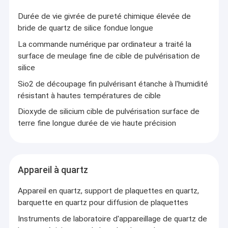
Adhérant au concept de service de la qualité d'abord et axé sur
Usinage du verre de quartz
le client, grâce à des efforts inlassables et à l'amélioration
Durée de vie givrée de pureté chimique élevée de
continue,ZKTD a créé une bonne plateforme de fabrication de
bride de quartz de silice fondue longue
Tube de verre de quartz
verre optique pour les clients.
La commande numérique par ordinateur a traité la
Tube capillaire en quartz
surface de meulage fine de cible de pulvérisation de
silice
Tube en verre borosilicaté
Sio2 de découpage fin pulvérisant étanche à l'humidité
résistant à hautes températures de cible
Tige de verre de quartz
Dioxyde de silicium cible de pulvérisation surface de
Pièces de rechange laser
terre fine longue durée de vie haute précision
Cible de pulvérisation de dioxyde de silicium
Appareil à quartz
Appareil à quartz
Glace de quartz
Appareil en quartz, support de plaquettes en quartz,
barquette en quartz pour diffusion de plaquettes
Pièces en verre personnalisées
Instruments de laboratoire d'appareillage de quartz de