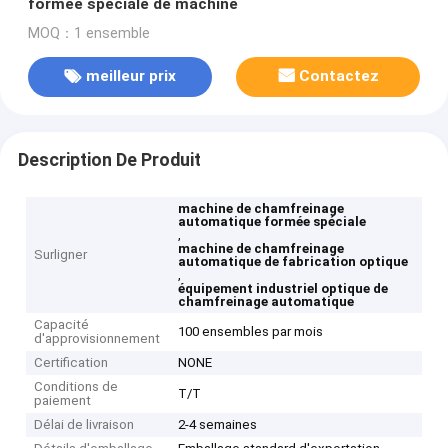
formée spéciale de machine
MOQ：1 ensemble
meilleur prix
Contactez
Description De Produit
machine de chamfreinage
automatique formée spéciale
,
machine de chamfreinage
Surligner
automatique de fabrication optique
,
équipement industriel optique de
chamfreinage automatique
Capacité
100 ensembles par mois
d'approvisionnement
Certification
NONE
Conditions de
T/T
paiement
Délai de livraison
2-4 semaines