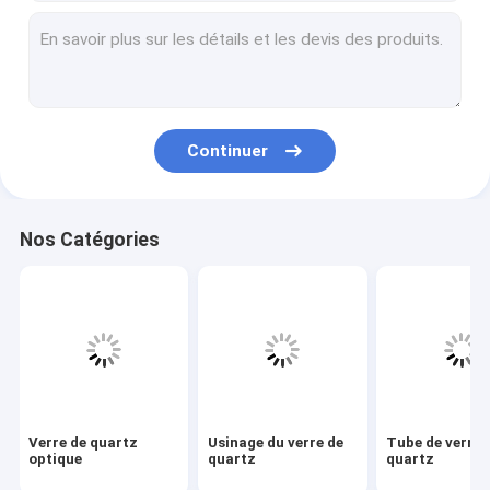
Usinage du verre de quartz
Tube de verre de quartz
Tube capillaire en quartz
Continuer
Tube en verre borosilicaté
Tige de verre de quartz
Nos Catégories
Pièces de rechange laser
Cible de pulvérisation de dioxyde de silicium
Appareil à quartz
Glace de quartz
Verre de quartz
Usinage du verre de
Tube de verre 
Pièces en verre personnalisées
optique
quartz
quartz