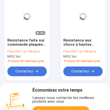
Résistance faite sur
Résistance aux
commande plaquée
chocs à hautes
argentée de haute
températures
Prix:
USD 1 to 100 /pcs
Prix:
USD 1 to 100 /pcs
température de taille
enduite par
MOQ:
1pc
MOQ:
1pc
de tube de verre de
samarium jaune de
quartz
tube de quartz
Trouvez les derniers prix
Trouvez les derniers prix
transparent
Contactez
Contactez
Économisez votre temps
Laissez-nous contacter les meilleurs
produits avec vous.