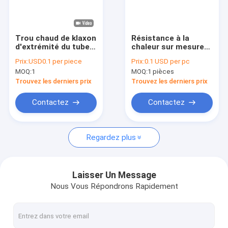
Le spectacle VR
À propos de nous
Trou chaud de klaxon
Résistance à la
d'extrémité du tube
chaleur sur mesure
Visite de l'usine
un de quartz de
Carré extérieur Tube
Prix:
USD0.1 per piece
Prix:
0.1 USD per pc
vente et l'autre trou
circulaire intérieur à
MOQ:
1
MOQ:
1 pièces
carré
bouche longue en
Contrôle de la qualité
quartz conique
Trouvez les derniers prix
Trouvez les derniers prix
Nous contacter
Contactez
Contactez
Nouvelles
Regardez plus
Les affaires
Demandez un devis
Laisser Un Message
Nous Vous Répondrons Rapidement
Verre de quartz optique