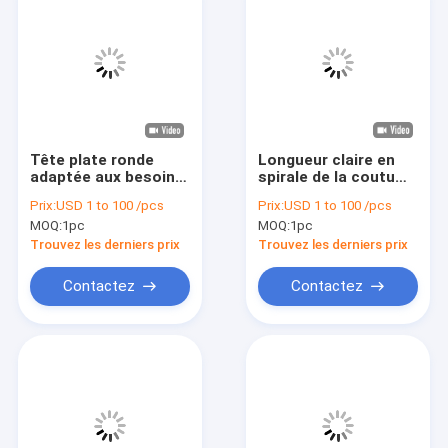
Tête plate ronde
Longueur claire en
adaptée aux besoins
spirale de la coutume
du client de quartz
100-500mm de
Prix:
USD 1 to 100 /pcs
Prix:
USD 1 to 100 /pcs
d'extrémité de
tuyauterie de quartz
MOQ:
1pc
MOQ:
1pc
grande taille du tube
fondu résistante à la
de verre un
chaleur
Trouvez les derniers prix
Trouvez les derniers prix
Contactez
Contactez
À la maison
Produits
Vidéos