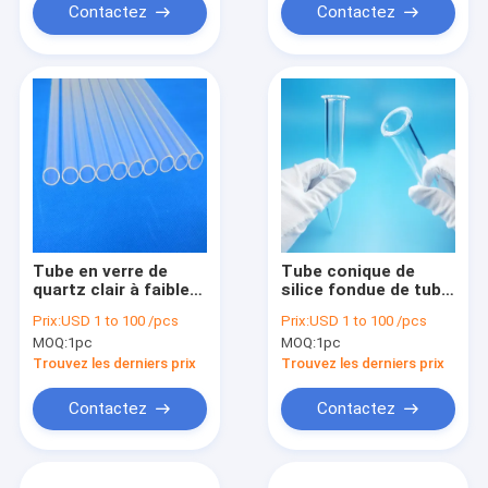
Contactez
Contactez
Tube en verre de
Tube conique de
quartz clair à faible
silice fondue de tube
teneur en OH pour
à essai en verre de
Prix:
USD 1 to 100 /pcs
Prix:
USD 1 to 100 /pcs
champ germicide UV
quartz pour le
MOQ:
1pc
MOQ:
1pc
laboratoire
Trouvez les derniers prix
Trouvez les derniers prix
Contactez
Contactez