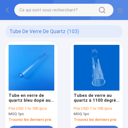
Tube De Verre De Quartz
(103)
Tube en verre de
Tubes de verre au
quartz bleu dopé au
quartz à 1100 degrés
cérium
Tubes de four à
Prix:
USD 1 to 100 /pcs
Prix:
USD 1 to 100 /pcs
personnalisable
quartz OD 300 mm
MOQ:
1pc
MOQ:
1pc
Longueur 2000 mm
Tubes de quartz à
Trouvez les derniers prix
Trouvez les derniers prix
haute température