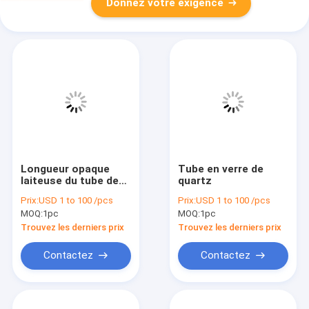
Donnez votre exigence
Longueur opaque
Tube en verre de
laiteuse du tube de
quartz
verre 10-300mm de
Prix:
USD 1 to 100 /pcs
Prix:
USD 1 to 100 /pcs
quartz pour le
MOQ:
1pc
MOQ:
1pc
thermocouple à
hautes températures
Trouvez les derniers prix
Trouvez les derniers prix
Contactez
Contactez