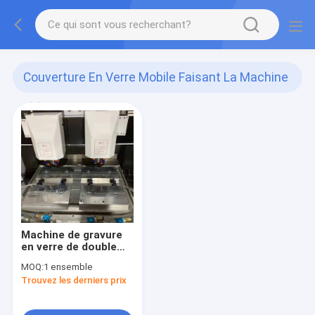
Couverture En Verre Mobile Faisant La Machine
(1)
Machine de gravure
en verre de double
tête faisant la
MOQ:
1 ensemble
couverture de
Trouvez les derniers prix
téléphone portable