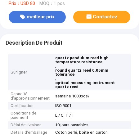
Prix：USD 80
MOQ：1 pcs
meilleur prix
Contactez
Description De Produit
quartz pendulum reed high
temperature resistance
,
round quartz reed 0.05mm
Surligner
tolerance
,
optical measuring instrument
quartz reed
Capacité
semaine 1000pcs/
d'approvisionnement
Certification
ISO 9001
Conditions de
L / C, T / T
paiement
Délai de livraison
10 jours ouvrables
Détails d'emballage
Coton perlé, boîte en carton