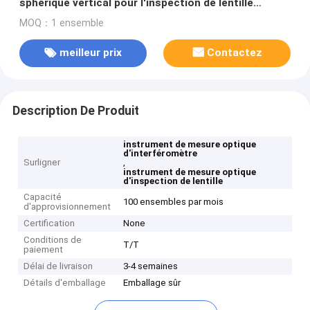
sphérique vertical pour l'inspection de lentille
optique
MOQ：1 ensemble
meilleur prix
Contactez
Description De Produit
instrument de mesure optique
d'interféromètre
Surligner
,
instrument de mesure optique
d'inspection de lentille
Capacité
100 ensembles par mois
d'approvisionnement
Certification
None
Conditions de
T/T
paiement
Délai de livraison
3-4 semaines
Détails d'emballage
Emballage sûr