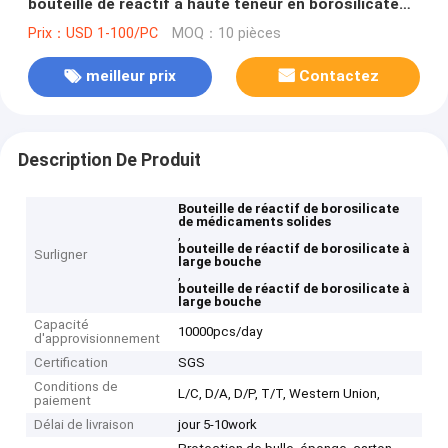
bouteille de réactif à haute teneur en borosilicate
de médicaments solides
Prix：USD 1-100/PC
MOQ：10 pièces
meilleur prix
Contactez
Description De Produit
Bouteille de réactif de borosilicate
de médicaments solides
,
bouteille de réactif de borosilicate à
Surligner
large bouche
,
bouteille de réactif de borosilicate à
large bouche
Capacité
10000pcs/day
d'approvisionnement
Certification
SGS
Conditions de
L/C, D/A, D/P, T/T, Western Union,
paiement
Délai de livraison
jour 5-10work