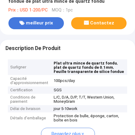
fondue de plat ultra mince de quartz fondu
Prix：USD 1-200/PC
MOQ：1pc
meilleur prix
Contactez
Description De Produit
,
Plat ultra mince de quartz fondu
Surligner
,
plat de quartz fondu de 0.1mm
Feuille transparente de silice fondue
Capacité
100pcs/day
d'approvisionnement
Certification
SGS
Conditions de
L/C, D/A, D/P, T/T, Western Union,
paiement
MoneyGram
Délai de livraison
jour 5-10work
Protection de bulle, éponge, carton,
Détails d'emballage
boîte en bois
Regardez plus