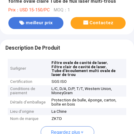
forme ovale claire Tube de flux laser multi-trous
Prix：USD 15-150/PC
MOQ：1
meilleur prix
Contactez
Description De Produit
,
Filtre ovale de cavité de laser
,
Filtre clair de cavité de laser
Surligner
Tube d'écoulement multi ovale de
laser de trou
Certification
SGS ISO
Conditions de
L/C, D/A, D/P, T/T, Western Union,
paiement
MoneyGram
Protection de bulle, éponge, carton,
Détails d'emballage
boîte en bois
Lieu d'origine
La Chine
Nom de marque
ZKTD
Regardez plus