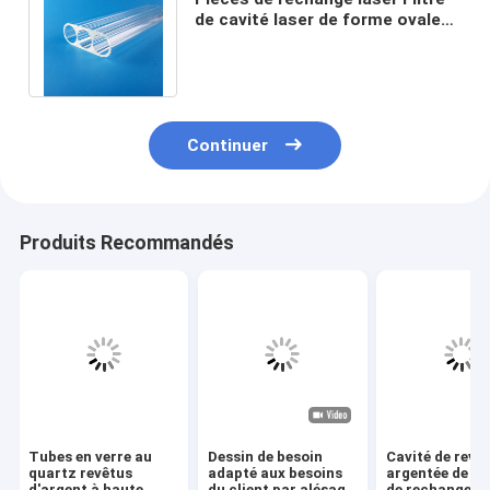
de cavité laser de forme ovale
claire Tube de flux laser multi-
trous
Continuer
Produits Recommandés
Tubes en verre au
Dessin de besoin
Cavité de revê
quartz revêtus
adapté aux besoins
argentée de pi
d'argent à haute
du client par alésage
de rechange de