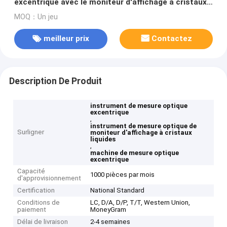
excentrique avec le moniteur d'affichage à cristaux
liquides
MOQ：Un jeu
meilleur prix
Contactez
Description De Produit
instrument de mesure optique
excentrique
,
instrument de mesure optique de
Surligner
moniteur d'affichage à cristaux
liquides
,
machine de mesure optique
excentrique
Capacité
1000 pièces par mois
d'approvisionnement
Certification
National Standard
Conditions de
LC, D/A, D/P, T/T, Western Union,
paiement
MoneyGram
Délai de livraison
2-4 semaines