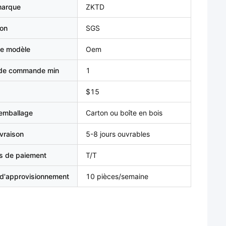
marque
ZKTD
ion
SGS
e modèle
Oem
 de commande min
1
$15
'emballage
Carton ou boîte en bois
ivraison
5-8 jours ouvrables
s de paiement
T/T
 d'approvisionnement
10 pièces/semaine