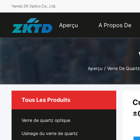
Yantai ZK Optics Co., Ltd.
Aperçu
A Propos De
Nous
Aperçu
/
Verre De Quart
Tous Les Produits
Cu
±
Verre de quartz optique
Usinage du verre de quartz