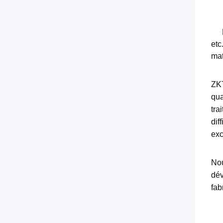
etc
mat
ZKT
qua
tra
dif
exc
No
dév
fab