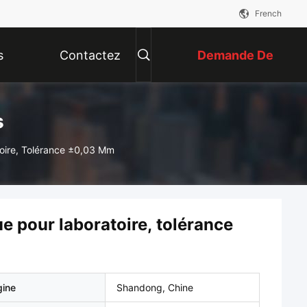
French
s
Contactez
Demande De
Nous
Soumission
s
oire, Tolérance ±0,03 Mm
e pour laboratoire, tolérance
gine
Shandong, Chine