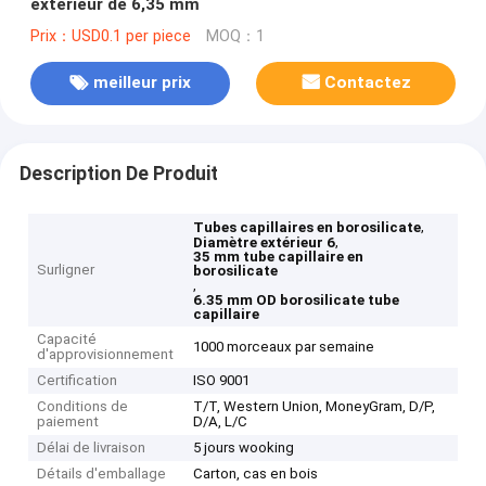
extérieur de 6,35 mm
Prix：USD0.1 per piece
MOQ：1
meilleur prix
Contactez
Description De Produit
,
Tubes capillaires en borosilicate
,
Diamètre extérieur 6
35 mm tube capillaire en
Surligner
borosilicate
,
6.35 mm OD borosilicate tube
capillaire
Capacité
1000 morceaux par semaine
d'approvisionnement
Certification
ISO 9001
Conditions de
T/T, Western Union, MoneyGram, D/P,
paiement
D/A, L/C
Délai de livraison
5 jours wooking
Détails d'emballage
Carton, cas en bois