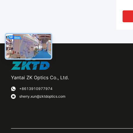
Yantai ZK Optics Co., Ltd.
VI
+8613910977974
sherry.xun@zktdoptics.com
Tout
fondu
de q
260-