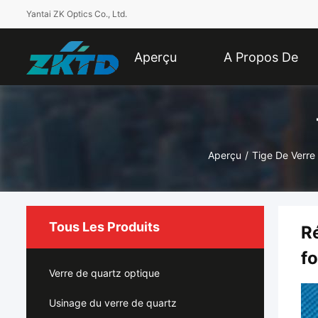
Yantai ZK Optics Co., Ltd.
Aperçu
A Propos De
Nous
Aperçu
/
Tige De Verre
Tous Les Produits
Ré
f
Verre de quartz optique
Usinage du verre de quartz