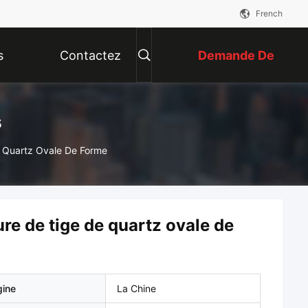
French
s
Contactez
Demande De
Nous
Soumission
s
e Quartz Ovale De Forme
re de tige de quartz ovale de
gine
La Chine