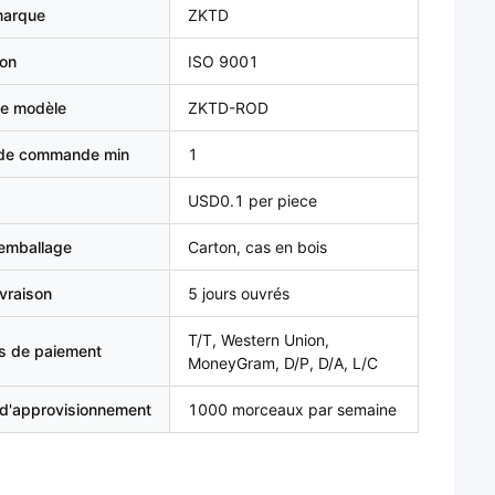
marque
ZKTD
ion
ISO 9001
e modèle
ZKTD-ROD
 de commande min
1
USD0.1 per piece
'emballage
Carton, cas en bois
ivraison
5 jours ouvrés
T/T, Western Union,
s de paiement
MoneyGram, D/P, D/A, L/C
 d'approvisionnement
1000 morceaux par semaine