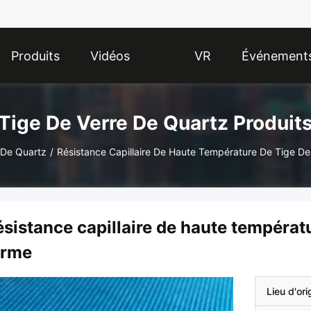
Produits
Vidéos
VR
Événement
Show
Tige De Verre De Quartz Produit
 De Quartz
/
Résistance Capillaire De Haute Température De Tige D
sistance capillaire de haute températu
orme
Lieu d'ori