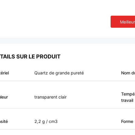
Meilleur
TAILS SUR LE PRODUIT
ériel
Quartz de grande pureté
Nom du
Tempér
leur
transparent clair
travail
sité
2,2 g / cm3
Forme