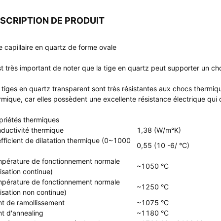
SCRIPTION DE PRODUIT
e capillaire en quartz de forme ovale
est très important de noter que la tige en quartz peut supporter un ch
 tiges en quartz transparent sont très résistantes aux chocs thermiques
rmique, car elles possèdent une excellente résistance électrique qui o
priétés thermiques
ductivité thermique
1,38 (W/m°K)
fficient de dilatation thermique (0~1000
0,55 (10 -6/ °C)
pérature de fonctionnement normale
~1050 °C
lisation continue)
pérature de fonctionnement normale
~1250 °C
ilisation non continue)
nt de ramollissement
~1075 °C
nt d'annealing
~1180 °C