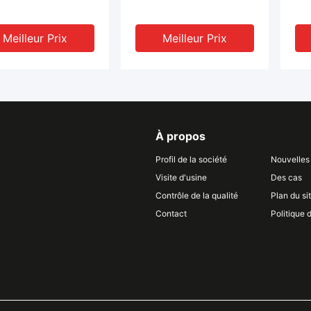
Meilleur Prix
Meilleur Prix
À propos
Profil de la société
Nouvelles
Visite d'usine
Des cas
Contrôle de la qualité
Plan du si
DEO
VIDEO
Contact
Politique 
es les formes ont
Barre de verre au quartz
Tig
 le tube infrarouge
fusionné cylindre solide
rec
uartz de Rod JGS3
diamètre 0,1 mm pour la
tra
3500nm de quartz
fibre optique
à 
Meilleur Prix
Meilleur Prix