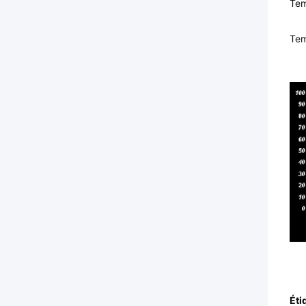
Tem
Tem
Éti