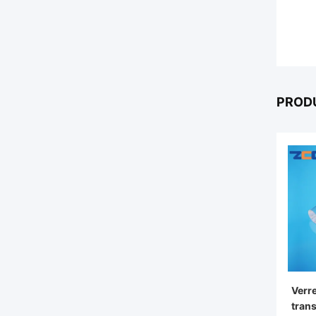
PROD
Verre
tran