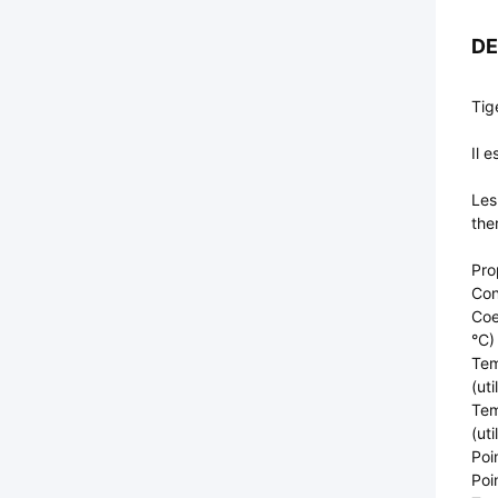
DE
Tig
Il 
Les
the
Pro
Con
Coe
°C)
Tem
(uti
Tem
(ut
Poi
Poi