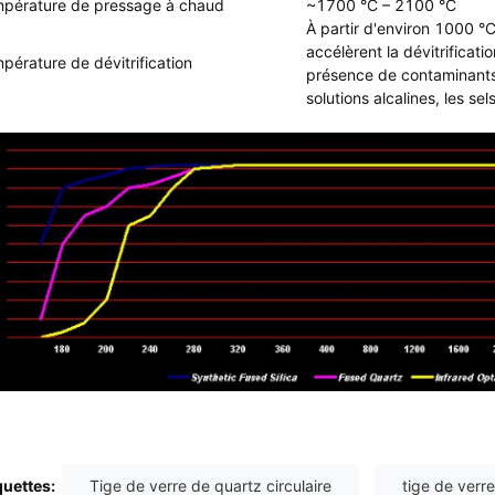
pérature de pressage à chaud
~1700 °C – 2100 °C
À partir d'environ 1000 °
accélèrent la dévitrificatio
pérature de dévitrification
présence de contaminants 
solutions alcalines, les sel
quettes:
Tige de verre de quartz circulaire
tige de verr