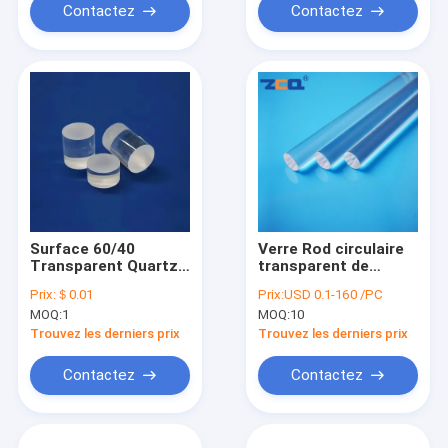
Contactez
Contactez
Surface 60/40
Verre Rod circulaire
Transparent Quartz
transparent de
Glass Rod Clear
quartz
Prix:
＄0.01
Prix:
USD 0.1-160 /PC
Accurate Results
MOQ:
1
MOQ:
10
Trouvez les derniers prix
Trouvez les derniers prix
Contactez
Contactez