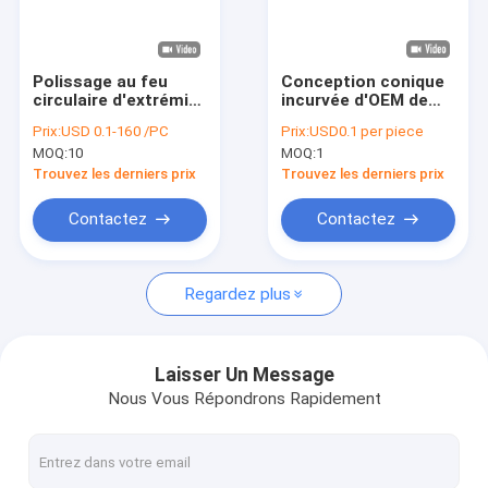
Le spectacle VR
À propos de nous
Polissage au feu
Conception conique
circulaire d'extrémité
incurvée d'OEM de
Visite de l'usine
de Rod en verre OD
Rod en verre de
Prix:
USD 0.1-160 /PC
Prix:
USD0.1 per piece
3.45mm de quartz
quartz pour le
MOQ:
10
MOQ:
1
pour des
dispositif de
Contrôle de la qualité
télécommunications
traitement dentaire
Trouvez les derniers prix
Trouvez les derniers prix
optiques
Nous contacter
Contactez
Contactez
Nouvelles
Regardez plus
Les affaires
Demandez un devis
Laisser Un Message
Nous Vous Répondrons Rapidement
Verre de quartz optique