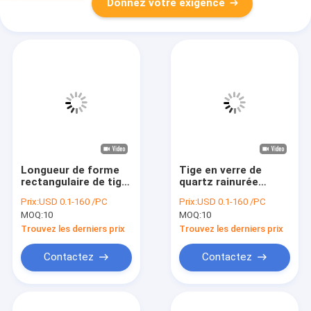
Donnez votre exigence
Longueur de forme
Tige en verre de
rectangulaire de tige
quartz rainurée
de verre de quartz de
Personnaliser la
Prix:
USD 0.1-160 /PC
Prix:
USD 0.1-160 /PC
haute précision 3-
découpe et le
MOQ:
10
MOQ:
10
300mm
moulage
Trouvez les derniers prix
Trouvez les derniers prix
Contactez
Contactez