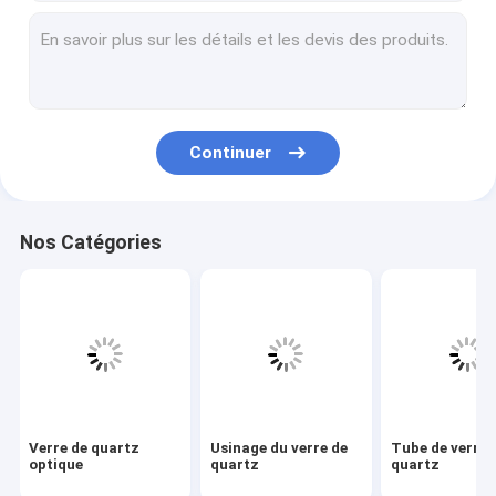
Usinage du verre de quartz
Tube de verre de quartz
Tube capillaire en quartz
Continuer
Tube en verre borosilicaté
Tige de verre de quartz
Nos Catégories
Pièces de rechange laser
Cible de pulvérisation de dioxyde de silicium
Appareil à quartz
Glace de quartz
Verre de quartz
Usinage du verre de
Tube de verre 
Pièces en verre personnalisées
optique
quartz
quartz