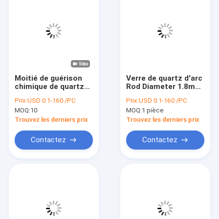
Moitié de guérison
Verre de quartz d'arc
chimique de quartz
Rod Diameter 1.8mm
en verre de semi-
pour le traitement UV
Prix:
USD 0.1-160 /PC
Prix:
USD 0.1-160 /PC
conducteur rond de
de lampes flash de
MOQ:
10
MOQ:
1 pièce
Rod End Face
laser
Grinding For
Trouvez les derniers prix
Trouvez les derniers prix
Contactez
Contactez
À la maison
Produits
Vidéos