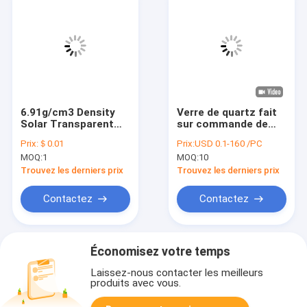
6.91g/cm3 Density
Verre de quartz fait
Solar Transparent
sur commande de
Quartz Glass Rod For
résistance de feu
Prix:
＄0.01
Prix:
USD 0.1-160 /PC
Industrial
Rod Transparent
MOQ:
1
MOQ:
10
Color Fused Silica
Rod
Trouvez les derniers prix
Trouvez les derniers prix
Contactez
Contactez
Économisez votre temps
Laissez-nous contacter les meilleurs
produits avec vous.