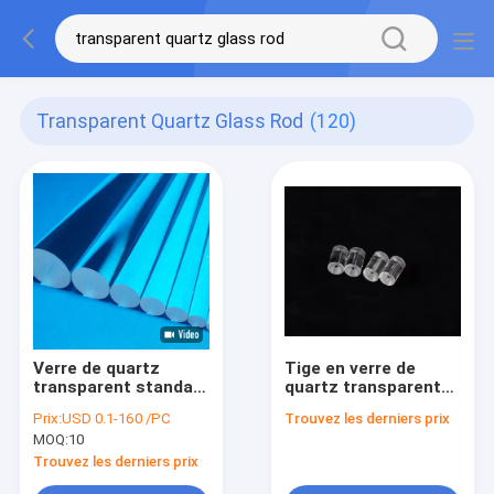
Transparent Quartz Glass Rod
(120)
Verre de quartz
Tige en verre de
transparent standard
quartz transparent
Rod High Grade
60/40 Surface,
Prix:
USD 0.1-160 /PC
Trouvez les derniers prix
Diameter 5mm 8mm
résultats précis
MOQ:
10
10mm
Trouvez les derniers prix