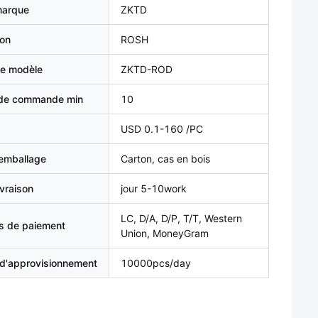
marque
ZKTD
ion
ROSH
e modèle
ZKTD-ROD
 de commande min
10
USD 0.1-160 /PC
'emballage
Carton, cas en bois
ivraison
jour 5-10work
LC, D/A, D/P, T/T, Western
s de paiement
Union, MoneyGram
 d'approvisionnement
10000pcs/day