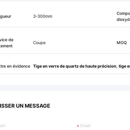
Compo
gueur
3-300mm
dioxyd
vice de
Coupe
MOQ
itement
tre en évidence
Tige en verre de quartz de haute précision
,
tige 
ISSER UN MESSAGE