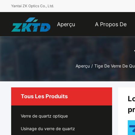
Yantai ZK Optics Co., Ltd.
Aperçu
A Propos De
Nous
Aperçu
/
Tige De Verre De Qu
Tous Les Produits
Lo
p
Verre de quartz optique
Usinage du verre de quartz