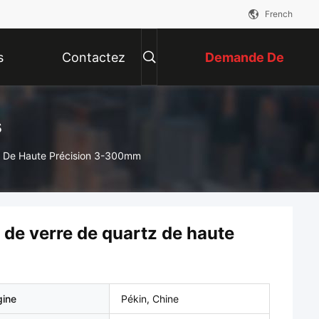
French
s
Contactez
Demande De
Nous
Soumission
s
z De Haute Précision 3-300mm
 de verre de quartz de haute
gine
Pékin, Chine