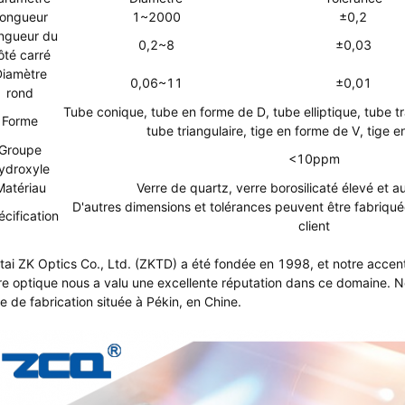
ongueur
1~2000
±0,2
ngueur du
0,2~8
±0,03
ôté carré
iamètre
0,06~11
±0,01
rond
Tube conique, tube en forme de D, tube elliptique, tube t
Forme
tube triangulaire, tige en forme de V, tige 
Groupe
<10ppm
ydroxyle
Matériau
Verre de quartz, verre borosilicaté élevé et a
D'autres dimensions et tolérances peuvent être fabriqué
cification
client
tai ZK Optics Co., Ltd. (ZKTD) a été fondée en 1998, et notre accent 
re optique nous a valu une excellente réputation dans ce domaine.
e de fabrication située à Pékin, en Chine.