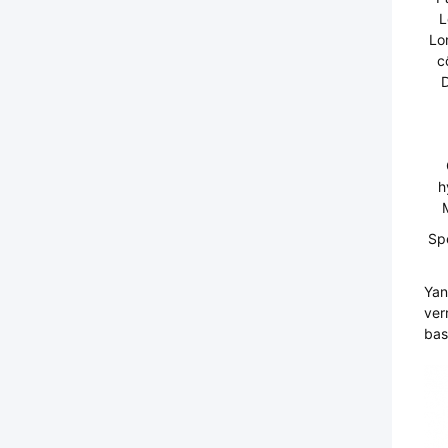
L
Lo
c
D
h
Spé
Yan
ver
bas