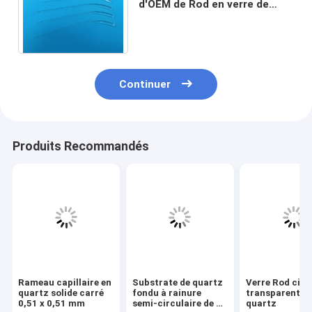
d'OEM de Rod en verre de
quartz pour le dispositif de
traitement dentaire
Continuer
Produits Recommandés
Rameau capillaire en
Substrate de quartz
Verre Rod circ
quartz solide carré
fondu à rainure
transparent d
0,51 x 0,51 mm
semi-circulaire de 4
quartz