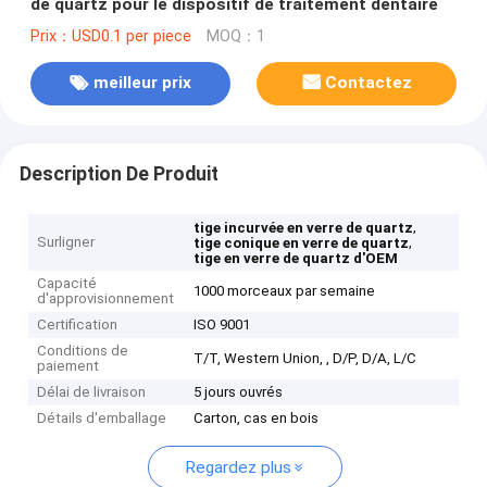
de quartz pour le dispositif de traitement dentaire
Prix：USD0.1 per piece
MOQ：1
meilleur prix
Contactez
Description De Produit
,
tige incurvée en verre de quartz
Surligner
,
tige conique en verre de quartz
tige en verre de quartz d'OEM
Capacité
1000 morceaux par semaine
d'approvisionnement
Certification
ISO 9001
Conditions de
T/T, Western Union, , D/P, D/A, L/C
paiement
Délai de livraison
5 jours ouvrés
Détails d'emballage
Carton, cas en bois
Regardez plus