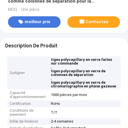
comme colonnes de séparation pour la
chromatographie de liquide et en phase gazeuse
MOQ：Une pièce
meilleur prix
Contactez
Description De Produit
tiges polycapillary en verre faites
sur commande
,
tiges polycapillary en verre de
Surligner
colonnes de séparation
,
tiges polycapillary en verre de
chromatographie en phase gazeuse
Capacité
1000 pièces par mois
d'approvisionnement
Certification
RoHs
Conditions de
T/T
paiement
Délai de livraison
2-4 semaines