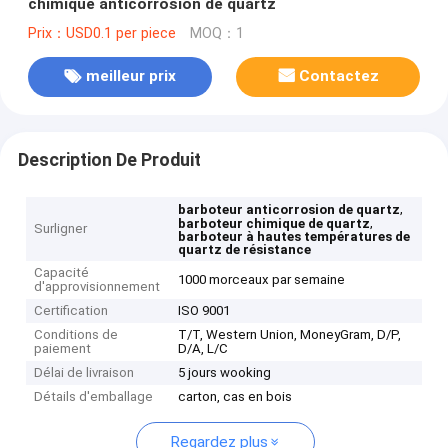
chimique anticorrosion de quartz
Prix：USD0.1 per piece
MOQ：1
meilleur prix
Contactez
Description De Produit
,
barboteur anticorrosion de quartz
,
barboteur chimique de quartz
Surligner
barboteur à hautes températures de
quartz de résistance
Capacité
1000 morceaux par semaine
d'approvisionnement
Certification
ISO 9001
Conditions de
T/T, Western Union, MoneyGram, D/P,
paiement
D/A, L/C
Délai de livraison
5 jours wooking
Détails d'emballage
carton, cas en bois
Regardez plus