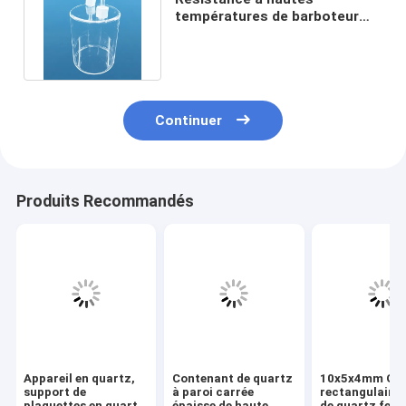
températures de barboteur
chimique anticorrosion de
quartz
Continuer
Produits Recommandés
Appareil en quartz,
Contenant de quartz
10x5x4mm Gr
support de
à paroi carrée
rectangulaire 
plaquettes en quartz
épaisse de haute
de quartz fent