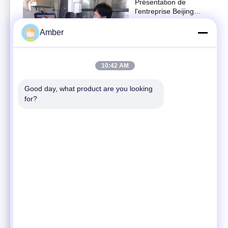
Présentation de
l'entreprise Beijing
Zhong Cheng Quartz
公司介绍
Glass Co., Ltd.
Amber
February 11, 2022
03:00
10:42 AM
Alésage fait sur
commande plaqué
argent de tubes
Good day, what product are you looking 
D'autres vidéos
d'écoulement de quartz
for?
November 16, 2022
double pour
l'équipement de laser
00:40
Pendule optique à
quartz à faisceau
flexible pour la
D'autres vidéos
navigation inertielle
June 10, 2022
00:41
Pièces de verre
personnalisées à fente
Plaque de verre glacé
公司介绍
de haute précision