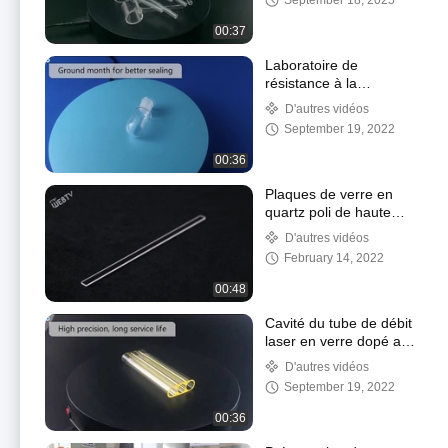
September 18, 2025
00:37
Laboratoire de
résistance à la
corrosion des bouteilles
D'autres vidéos
de quartz fondu à haute
September 19, 2022
température
00:36
Plaques de verre en
quartz poli de haute
précision sans bulle
D'autres vidéos
d'air en surface
February 14, 2022
00:48
Cavité du tube de débit
laser en verre dopé au
samarium pour laser
D'autres vidéos
médical
September 19, 2022
00:36