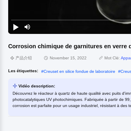
Corrosion chimique de garnitures en verre d
产品介绍
November 15, 2022
Mot Clé:
Appar
Les étiquettes:
#
Creuset en silice fondue de laboratoire
#
Creus
Vidéo description:
Découvrez le réacteur à quartz de haute qualité avec puits d'im
photocatalytiques UV photochimiques. Fabriquée à partir de 99,9
corrosion est parfaite pour un usage industriel, résistant à des