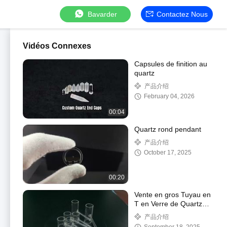
Bavarder
Contactez Nous
Vidéos Connexes
Capsules de finition au
quartz
产品介绍
February 04, 2026
00:04
Quartz rond pendant
产品介绍
October 17, 2025
00:20
Vente en gros Tuyau en
T en Verre de Quartz
Clair
产品介绍