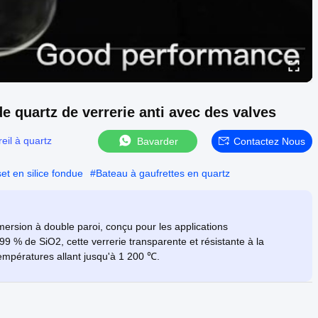
e quartz de verrerie anti avec des valves
eil à quartz
Bavarder
Contactez Nous
et en silice fondue
#
Bateau à gaufrettes en quartz
mersion à double paroi, conçu pour les applications
9 % de SiO2, cette verrerie transparente et résistante à la
 températures allant jusqu'à 1 200 ℃.