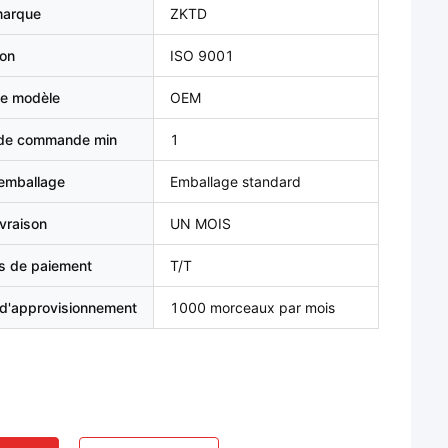
marque
ZKTD
ion
ISO 9001
e modèle
OEM
 de commande min
1
'emballage
Emballage standard
ivraison
UN MOIS
s de paiement
T/T
 d'approvisionnement
1000 morceaux par mois