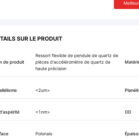
Meilleur
TAILS SUR LE PRODUIT
Ressort flexible de pendule de quartz de
 de produit
pièces d'accéléromètre de quartz de
Matéri
haute précision
allélisme
<2um>
Planéit
d'aspérité
<1nm>
OD
face
Polonais
Épaiss