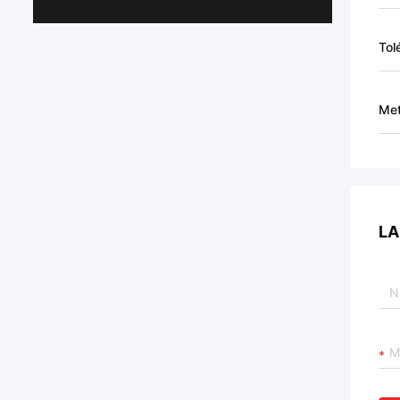
Tol
Met
LA