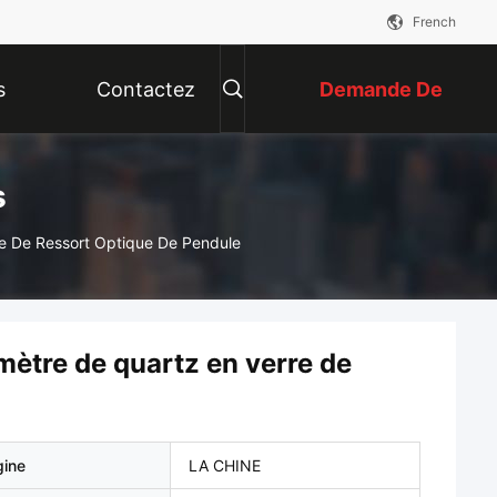
French
s
Contactez
Demande De
Nous
Soumission
s
re De Ressort Optique De Pendule
mètre de quartz en verre de
gine
LA CHINE