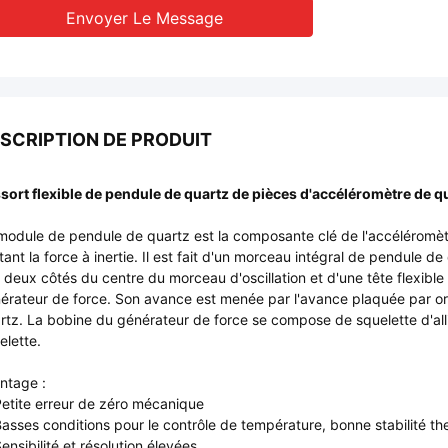
Envoyer Le Message
SCRIPTION DE PRODUIT
sort flexible de pendule de quartz de pièces d'accéléromètre de q
module de pendule de quartz est la composante clé de l'accéléromètr
tant la force à inertie. Il est fait d'un morceau intégral de pendule 
 deux côtés du centre du morceau d'oscillation et d'une tête flexibl
érateur de force. Son avance est menée par l'avance plaquée par or
rtz. La bobine du générateur de force se compose de squelette d'all
elette.
ntage :
Petite erreur de zéro mécanique
Basses conditions pour le contrôle de température, bonne stabilité t
Sensibilité et résolution élevées