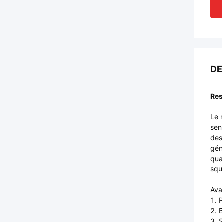
DE
Res
Le 
sen
des
gén
qua
squ
Ava
1. 
2. 
3. 