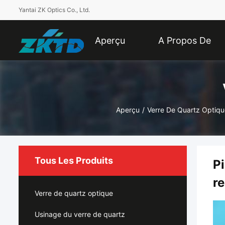
Yantai ZK Optics Co., Ltd.
Aperçu
A Propos De
Nous
Aperçu
/
Verre De Quartz Optiqu
Tous Les Produits
Pi
r
Verre de quartz optique
Usinage du verre de quartz