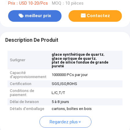
Prix：USD 10-20/Pcs
MOQ：10 pièces
meilleur prix
Contactez
Description De Produit
,
glace synthétique de quartz
,
glace optique de quartz
Surligner
plat de silice fondue de grande
pureté
Capacité
1000000 PCs par jour
d'approvisionnement
Certification
SGS,ISO,ROHS
Conditions de
L/C,T/T
paiement
Délai de livraison
5 à 8 jours
Détails d'emballage
cartons, boîtes en bois
Regardez plus