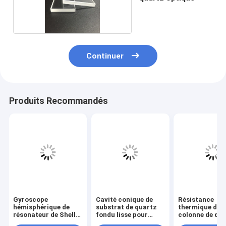
Continuer
Produits Recommandés
Gyroscope
Cavité conique de
Résistance
hémisphérique de
substrat de quartz
thermique de
résonateur de Shell
fondu lisse pour
colonne de dif
Quartz Resonator
l&#39;analyse
de verre de qu