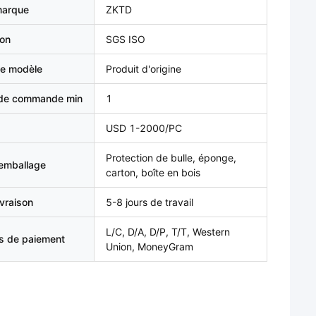
marque
ZKTD
ion
SGS ISO
e modèle
Produit d'origine
 de commande min
1
USD 1-2000/PC
Protection de bulle, éponge,
'emballage
carton, boîte en bois
ivraison
5-8 jours de travail
L/C, D/A, D/P, T/T, Western
s de paiement
Union, MoneyGram