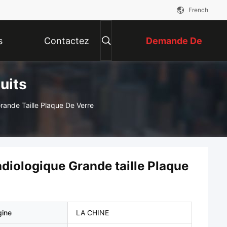
French
s
Contactez
Demande De
uits
Nous
Soumission
rande Taille Plaque De Verre
adiologique Grande taille Plaque
gine
LA CHINE