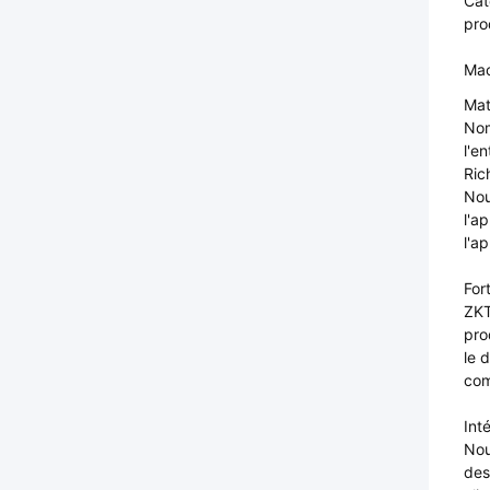
Cat
pro
Mac
Mat
No
l'en
Ric
Nou
l'a
l'a
For
ZKT
pro
le 
com
Int
Nou
des