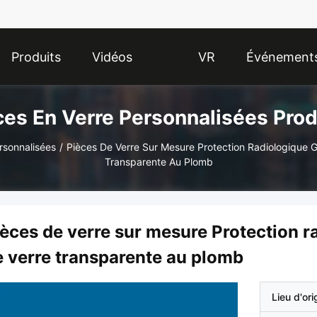
Produits
Vidéos
VR
Événement
ces En Verre Personnalisées Prod
Show
rsonnalisées
/
Pièces De Verre Sur Mesure Protection Radiologique G
Transparente Au Plomb
èces de verre sur mesure Protection r
e verre transparente au plomb
Lieu d'ori