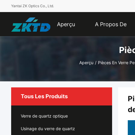
Yantai ZK Optics Co., Ltd.
Aperçu
A Propos De
Piè
Nous
Aperçu
/
Pièces En Verre Pe
Tous Les Produits
Pi
d
Verre de quartz optique
Usinage du verre de quartz