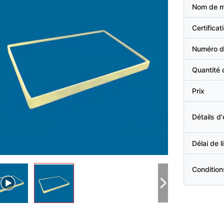
Nom de 
Certificat
Numéro d
Quantité
Prix
Détails d
Délai de l
Condition