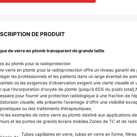
SCRIPTION DE PRODUIT
que de verre en plomb transparent de grande taille
res au plomb pour la radioprotection
re verre en plomb pour la radioprotection offre un niveau garanti de p
téger les professionnels et les patients dans un large éventail de soi
ustriels où les exigences d'observation exigent une clarté visuelle et
n que l'incorporation d'oxyde de plomb (jusqu'à 65% du poids total),
essaire pour fournir une protection radiologique à une fraction de l'
distorsion visuelle, elle présente l'avantage d'offrir une visibilité e
gnostiques ou des traitements thérapeutiques.
mi les exemples de notre verre au plomb destiné aux applications de 
 murs et les portes de grands écrans mobiles.Zones de TC et de radiot
Tubes capillaires en verre, tubes en verre en forme, filtres