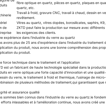
égorie de
fibre optique en quartz, pièces en quartz, plaques en qua
duits
quartz, etc.
Travail à froid, gravure CNC, travail à chaud, dessin en ve
hinerie
revêtement.
ériel
Vitres au quartz, vitres dopées, borosilicates, saphirs, K
m de
ZKTD peut faire la production sur mesure avec différents
treprise
les exigences des clients.
he expérience dans l'industrie du verre au quartz
s avons plus de 25 ans d'expérience dans l'industrie du traitement d
pplication du produit, nous avons une bonne compréhension des propr
pplication du produit.
te force technique dans le traitement et l'application
D est un fabricant de haute technologie spécialisé dans la production
duits en verre optique.une forte capacité d'innovation et une qualité
dessin du verre, le traitement à froid et thermique, l'usinage de micro-t
binaison de plusieurs méthodes de traitement,qui garantissent que no
égrité et assurance qualité
s sommes bien connus dans l'industrie du verre au quartz.le fonde
 efforts inlassables et à l'amélioration continue, nous avons créé un