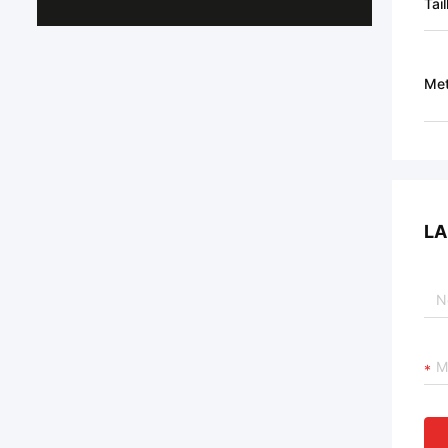
Tail
Met
LA