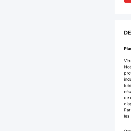
DE
Pla
Vit
Not
pro
ind
Bie
néc
de 
dia
Par
les