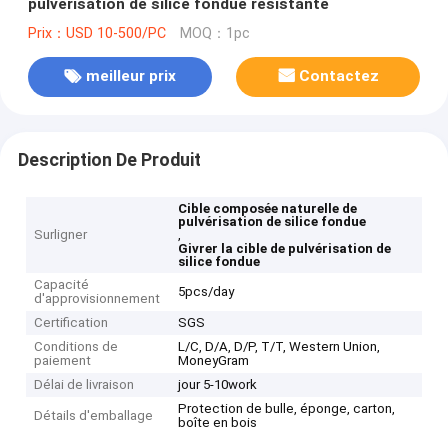
pulvérisation de silice fondue résistante
Prix：USD 10-500/PC
MOQ：1pc
meilleur prix
Contactez
Description De Produit
Cible composée naturelle de
pulvérisation de silice fondue
Surligner
,
Givrer la cible de pulvérisation de
silice fondue
Capacité
5pcs/day
d'approvisionnement
Certification
SGS
Conditions de
L/C, D/A, D/P, T/T, Western Union,
paiement
MoneyGram
Délai de livraison
jour 5-10work
Protection de bulle, éponge, carton,
Détails d'emballage
boîte en bois