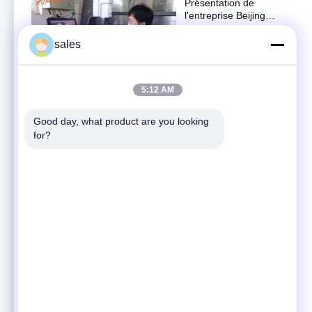
Présentation de
l'entreprise Beijing
Zhong Cheng Quartz
公司介绍
Glass Co., Ltd.
sales
February 11, 2022
03:00
5:12 AM
Alésage fait sur
commande plaqué
argent de tubes
Good day, what product are you looking 
D'autres vidéos
d'écoulement de quartz
for?
November 16, 2022
double pour
l'équipement de laser
00:40
Pendule optique à
quartz à faisceau
flexible pour la
D'autres vidéos
navigation inertielle
June 10, 2022
00:41
Pièces de verre
personnalisées à fente
Plaque de verre glacé
公司介绍
de haute précision