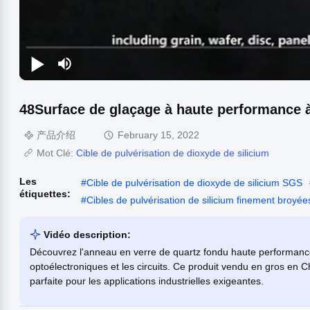
48Surface de glaçage à haute performance à
产品介绍
February 15, 2022
Mot Clé:
Cible de pulvérisation de dioxyde de silicium
Les
#
Cible de pulvérisation de dioxyde de silicium SGS
étiquettes:
#
Cibles de pulvérisation de silicium finement broyée
Vidéo description:
Découvrez l'anneau en verre de quartz fondu haute performance 
optoélectroniques et les circuits. Ce produit vendu en gros en C
parfaite pour les applications industrielles exigeantes.