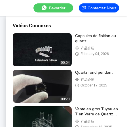
Bavarder
Contactez Nous
Vidéos Connexes
Capsules de finition au
quartz
产品介绍
February 04, 2026
00:04
Quartz rond pendant
产品介绍
October 17, 2025
00:20
Vente en gros Tuyau en
T en Verre de Quartz
Clair
产品介绍