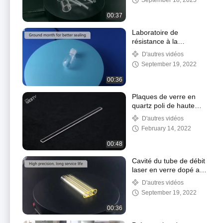
September 18, 2025
00:37
Laboratoire de
résistance à la
corrosion des bouteilles
D'autres vidéos
de quartz fondu à haute
September 19, 2022
température
00:36
Plaques de verre en
quartz poli de haute
précision sans bulle
D'autres vidéos
d'air en surface
February 14, 2022
00:48
Cavité du tube de débit
laser en verre dopé au
samarium pour laser
D'autres vidéos
médical
September 19, 2022
00:36