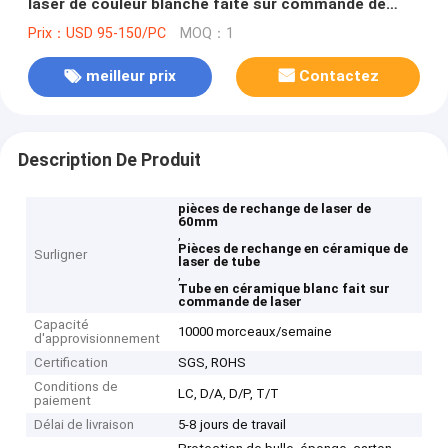
laser de couleur blanche faite sur commande de
pièces de rechange
Prix：USD 95-150/PC
MOQ：1
meilleur prix
Contactez
Description De Produit
pièces de rechange de laser de
60mm
,
Pièces de rechange en céramique de
Surligner
laser de tube
,
Tube en céramique blanc fait sur
commande de laser
Capacité
10000 morceaux/semaine
d'approvisionnement
Certification
SGS, ROHS
Conditions de
LC, D/A, D/P, T/T
paiement
Délai de livraison
5-8 jours de travail