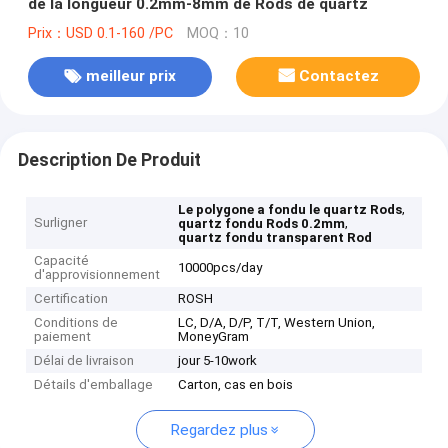
de la longueur 0.2mm-8mm de Rods de quartz
Prix：USD 0.1-160 /PC
MOQ：10
meilleur prix
Contactez
Description De Produit
,
Le polygone a fondu le quartz Rods
Surligner
,
quartz fondu Rods 0.2mm
quartz fondu transparent Rod
Capacité
10000pcs/day
d'approvisionnement
Certification
ROSH
Conditions de
LC, D/A, D/P, T/T, Western Union,
paiement
MoneyGram
Délai de livraison
jour 5-10work
Détails d'emballage
Carton, cas en bois
Regardez plus