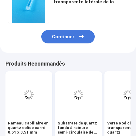
transparente latérale de la
longueur 0.2mm-8mm de Rods
de quartz
Continuer
Produits Recommandés
Rameau capillaire en
Substrate de quartz
Verre Rod circ
quartz solide carré
fondu à rainure
transparent d
0,51 x 0,51 mm
semi-circulaire de 4
quartz