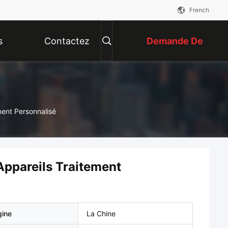
French
s
Contactez
Demande De
Nous
Soumission
ment Personnalisé
Appareils Traitement
gine
La Chine