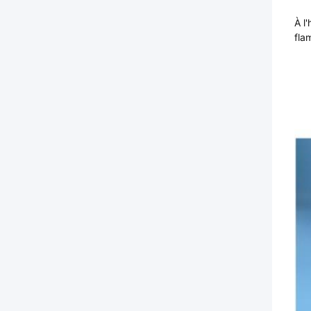
À l
fla