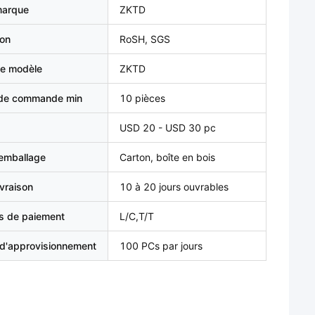
marque
ZKTD
ion
RoSH, SGS
e modèle
ZKTD
 de commande min
10 pièces
USD 20 - USD 30 pc
'emballage
Carton, boîte en bois
ivraison
10 à 20 jours ouvrables
s de paiement
L/C,T/T
 d'approvisionnement
100 PCs par jours