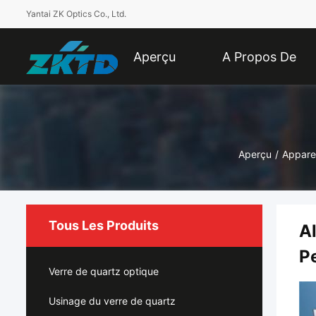
Yantai ZK Optics Co., Ltd.
Aperçu
A Propos De
Nous
Aperçu
/
Apparei
Tous Les Produits
A
P
Verre de quartz optique
Usinage du verre de quartz