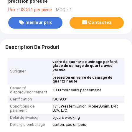
précision poreuse
Prix：USD0.1 per piece
MOQ：1
meilleur prix
Contactez
Description De Produit
,
verre de quartz de usinage perforé
glace de usinage de quartz avec
poreux
Surligner
,
précision en verre de usinage de
quartz haute
Capacité
1000 morceaux par semaine
d'approvisionnement
Certification
ISO 9001
Conditions de
T/T, Western Union, MoneyGram, D/P,
paiement
D/A, L/C
Délai de livraison
5 jours wooking
Détails d'emballage
carton, cas en bois