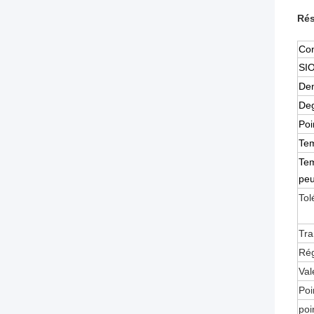
Rés
Con
SIO
Den
Deg
Poi
Tem
Tem
peu
Tol
Tra
Rég
Val
Poi
poi