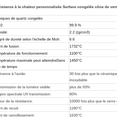
istance à la chaleur personnalisée Surface congelée cône de verr
iques de quartz congelés
2:
99.9 %
sité:
2.2 ((g/cm3)
ré de dureté selon l'échelle de Moh:
6.6
nt de fusion:
1732°C
pérature de fonctionnement:
1100°C
pérature maximale
peut atteindre
Dans
1450
°C
 de temps:
érance à l'acide
:
30 fois plus que la céramique
inoxydable.
nsmission de la lumière visible
:
plus de 93%
ion spectrale UV
transmission
:
80%
eur de la résistance
:
10000 fois plus que le verre 
nt de recuit
:
1180
°C
nt de ramollissement:
1
630
°C