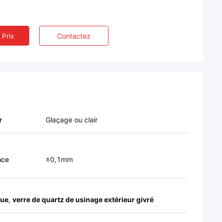
 Prix
Contactez
r
Glaçage ou clair
nce
±0,1mm
que
,
verre de quartz de usinage extérieur givré