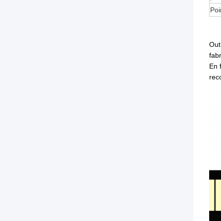
Poi
Out
fab
En 
rec