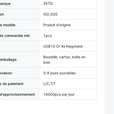
marque
ZKTD
ion
ISO,SGS
e modèle
Produit d'origine
 de commande min
1pcs
US$10 Or As Negotiate
Bouteille, carton, boîte en
'emballage
bois
ivraison
5-8 jours ouvrables
s de paiement
L/C,T/T
 d'approvisionnement
10000pcs par jour