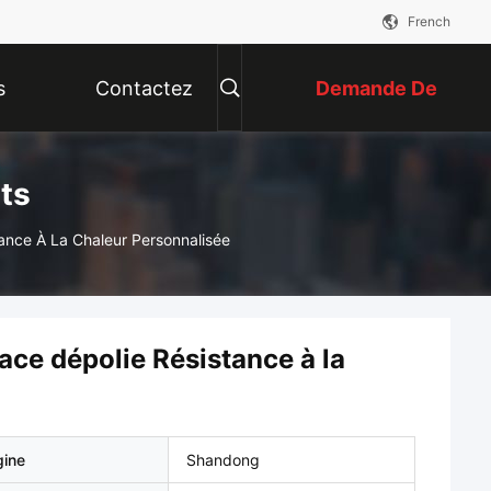
French
s
Contactez
Demande De
Nous
Soumission
ts
ance À La Chaleur Personnalisée
ace dépolie Résistance à la
gine
Shandong