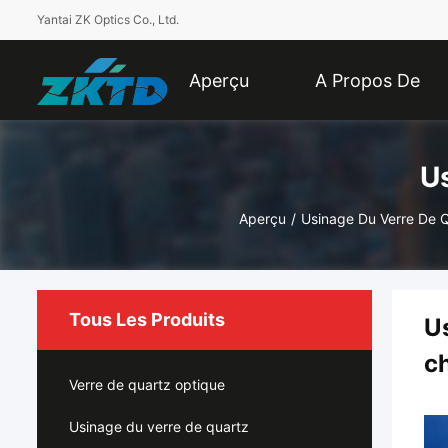
Yantai ZK Optics Co., Ltd.
Aperçu
A Propos De
Nous
U
Aperçu
/
Usinage Du Verre De 
Tous Les Produits
Us
c
Verre de quartz optique
Usinage du verre de quartz