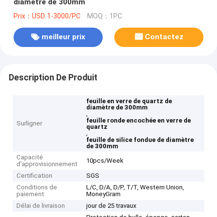
diamètre de 300mm
Prix：USD 1-3000/PC
MOQ：1PC
meilleur prix
Contactez
Description De Produit
feuille en verre de quartz de
diamètre de 300mm
,
feuille ronde encochée en verre de
Surligner
quartz
,
feuille de silice fondue de diamètre
de 300mm
Capacité
10pcs/Week
d'approvisionnement
Certification
SGS
Conditions de
L/C, D/A, D/P, T/T, Western Union,
paiement
MoneyGram
Délai de livraison
jour de 25 travaux