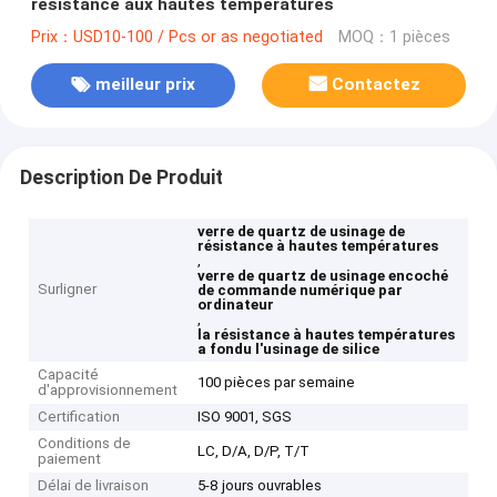
résistance aux hautes températures
Prix：USD10-100 / Pcs or as negotiated
MOQ：1 pièces
meilleur prix
Contactez
Description De Produit
verre de quartz de usinage de
résistance à hautes températures
,
verre de quartz de usinage encoché
Surligner
de commande numérique par
ordinateur
,
la résistance à hautes températures
a fondu l'usinage de silice
Capacité
100 pièces par semaine
d'approvisionnement
Certification
ISO 9001, SGS
Conditions de
LC, D/A, D/P, T/T
paiement
Délai de livraison
5-8 jours ouvrables