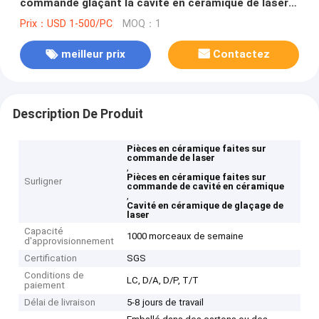
commande glaçant la cavité en céramique de laser
de traitement
Prix：USD 1-500/PC
MOQ：1
meilleur prix
Contactez
Description De Produit
Pièces en céramique faites sur
commande de laser
,
Pièces en céramique faites sur
Surligner
commande de cavité en céramique
,
Cavité en céramique de glaçage de
laser
Capacité
1000 morceaux de semaine
d'approvisionnement
Certification
SGS
Conditions de
LC, D/A, D/P, T/T
paiement
Délai de livraison
5-8 jours de travail