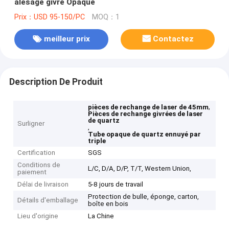
alésage givré Opaque
Prix：USD 95-150/PC
MOQ：1
meilleur prix
Contactez
Description De Produit
,
pièces de rechange de laser de 45mm
Pièces de rechange givrées de laser
de quartz
Surligner
,
Tube opaque de quartz ennuyé par
triple
Certification
SGS
Conditions de
L/C, D/A, D/P, T/T, Western Union,
paiement
Délai de livraison
5-8 jours de travail
Protection de bulle, éponge, carton,
Détails d'emballage
boîte en bois
Lieu d'origine
La Chine