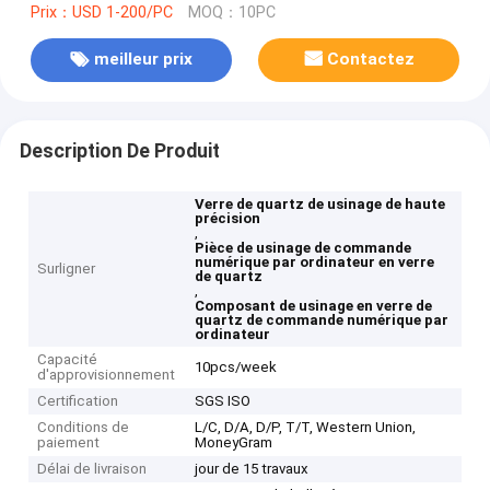
Prix：USD 1-200/PC
MOQ：10PC
meilleur prix
Contactez
Description De Produit
Verre de quartz de usinage de haute
précision
,
Pièce de usinage de commande
numérique par ordinateur en verre
Surligner
de quartz
,
Composant de usinage en verre de
quartz de commande numérique par
ordinateur
Capacité
10pcs/week
d'approvisionnement
Certification
SGS ISO
Conditions de
L/C, D/A, D/P, T/T, Western Union,
paiement
MoneyGram
Délai de livraison
jour de 15 travaux