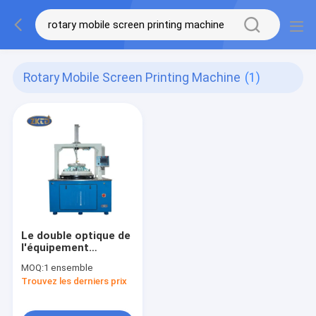
Rotary Mobile Screen Printing Machine
(1)
Le double optique de
l'équipement
industriel 13.6B a
MOQ:
1 ensemble
dégrossi rectifiant et
Trouvez les derniers prix
machine de polonais