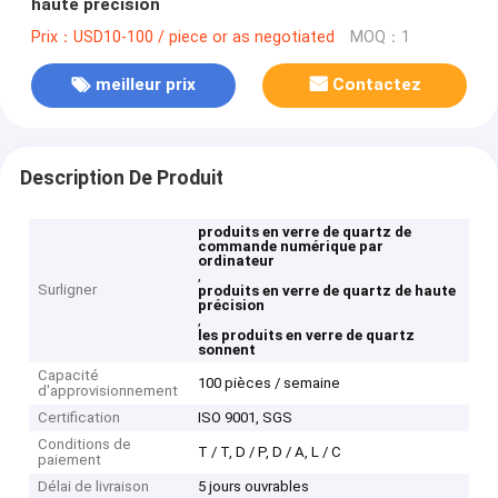
haute précision
Prix：USD10-100 / piece or as negotiated
MOQ：1
meilleur prix
Contactez
Description De Produit
produits en verre de quartz de
commande numérique par
ordinateur
,
Surligner
produits en verre de quartz de haute
précision
,
les produits en verre de quartz
sonnent
Capacité
100 pièces / semaine
d'approvisionnement
Certification
ISO 9001, SGS
Conditions de
T / T, D / P, D / A, L / C
paiement
Délai de livraison
5 jours ouvrables