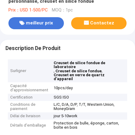
personnalisé, creuset en silice fondue
Prix：USD 1-500/PC
MOQ：1pc
meilleur prix
Contactez
Description De Produit
Creuset de silice fondue de
laboratoire
Surligner
,
,
Creuset de silice fondue
Creuset en verre de quartz
d'appareil
Capacité
10pcs/day
d'approvisionnement
Certification
SGS ISO
Conditions de
L/C, D/A, D/P, T/T, Western Union,
paiement
MoneyGram
Délai de livraison
jour 5-10work
Protection de bulle, éponge, carton,
Détails d'emballage
boîte en bois