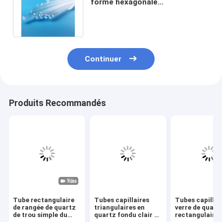
forme hexagonale
personnalisée pour capteur à
fibre optique
Continuer
Produits Recommandés
Tube rectangulaire
Tubes capillaires
Tubes capillai
de rangée de quartz
triangulaires en
verre de quart
de trou simple du
quartz fondu clair de
rectangulaires