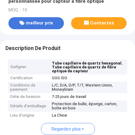
personnalisée pour capteur à fibre optique
MOQ：10
meilleur prix
Contactez
Description De Produit
,
Tube capillaire de quartz hexagonal
Surligner
Tube capillaire de quartz de fibre
optique de capteur
Certification
SGS ISO
Conditions de
L/C, D/A, D/P, T/T, Western Union,
paiement
MoneyGram
Délai de livraison
7-25 jours de travail
Protection de bulle, éponge, carton,
Détails d'emballage
boîte en bois
Lieu d'origine
La Chine
Regardez plus