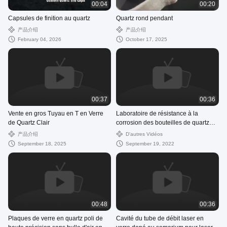
00:04
00:20
Capsules de finition au quartz
Quartz rond pendant
产品介绍
产品介绍
February 04, 2026
October 17, 2025
00:37
00:36
Vente en gros Tuyau en T en Verre
Laboratoire de résistance à la
de Quartz Clair
corrosion des bouteilles de quartz
fondu à haute température
产品介绍
D'autres Vidéos
September 18, 2025
September 19, 2022
00:48
00:36
Plaques de verre en quartz poli de
Cavité du tube de débit laser en