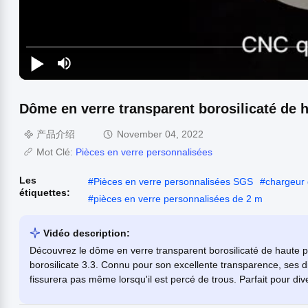
Dôme en verre transparent borosilicaté de
产品介绍
November 04, 2022
Mot Clé:
Pièces en verre personnalisées
Les
#
Pièces en verre personnalisées SGS
#
chargeur 
étiquettes:
#
pièces en verre personnalisées de 2 m
Vidéo description:
Découvrez le dôme en verre transparent borosilicaté de haute p
borosilicate 3.3. Connu pour son excellente transparence, ses 
fissurera pas même lorsqu'il est percé de trous. Parfait pour d