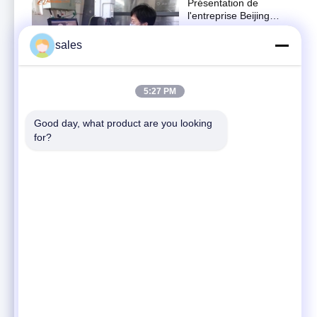
Présentation de
l'entreprise Beijing
Zhong Cheng Quartz
公司介绍
Glass Co., Ltd.
sales
February 11, 2022
03:00
5:27 PM
Alésage fait sur
commande plaqué
argent de tubes
Good day, what product are you looking 
D'autres vidéos
d'écoulement de quartz
for?
November 16, 2022
double pour
l'équipement de laser
00:40
Pendule optique à
quartz à faisceau
flexible pour la
D'autres vidéos
navigation inertielle
June 10, 2022
00:41
Pièces de verre
personnalisées à fente
Plaque de verre glacé
公司介绍
de haute précision