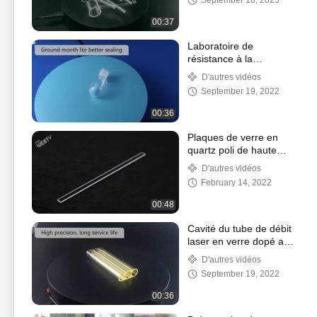
September 18, 2025
00:37
Laboratoire de
résistance à la
corrosion des bouteilles
D'autres vidéos
de quartz fondu à haute
September 19, 2022
température
00:36
Plaques de verre en
quartz poli de haute
précision sans bulle
D'autres vidéos
d'air en surface
February 14, 2022
00:48
Cavité du tube de débit
laser en verre dopé au
samarium pour laser
D'autres vidéos
médical
September 19, 2022
00:36