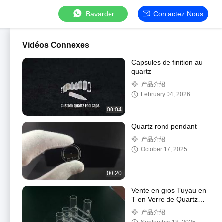
Bavarder
Contactez Nous
Vidéos Connexes
Capsules de finition au
quartz
产品介绍
February 04, 2026
00:04
Quartz rond pendant
产品介绍
October 17, 2025
00:20
Vente en gros Tuyau en
T en Verre de Quartz
Clair
产品介绍